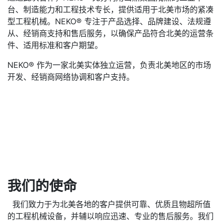
台、制造能力和工程技术专长，提供适用于北美市场的紧凑
型工程机械。NEKO® 专注于产品选择、品牌建设、法规遵
从、经销商支持和售后服务，以确保产品符合北美的运营条
件、适用标准和客户期望。
NEKO® 作为一家北美实体独立运营，负责北美地区的市场
开发、经销商网络协调和客户支持。
我们的使命
我们致力于为北美各地的客户提供可靠、优质且物超所值
的工程机械设备，并辅以响应迅速、专业的售后服务。我们