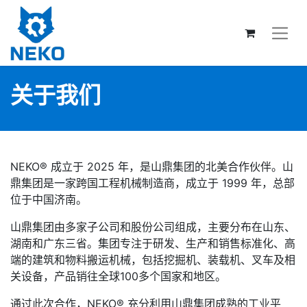
关于我们
NEKO® 成立于 2025 年，是山鼎集团的北美合作伙伴。山
鼎集团是一家跨国工程机械制造商，成立于 1999 年，总部
位于中国济南。
山鼎集团由多家子公司和股份公司组成，主要分布在山东、
湖南和广东三省。集团专注于研发、生产和销售标准化、高
端的建筑和物料搬运机械，包括挖掘机、装载机、叉车及相
关设备，产品销往全球100多个国家和地区。
通过此次合作，NEKO® 充分利用山鼎集团成熟的工业平